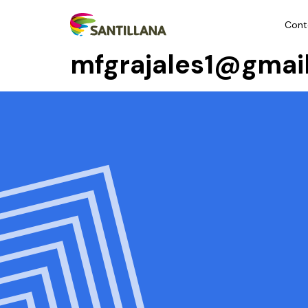
Cont
mfgrajales1@gmai