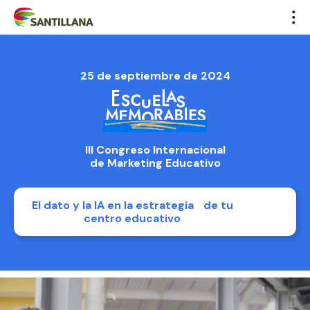
25 de septiembre de 2024
III Congreso Internacional
de Marketing Educativo
El dato y la IA en la estrategia de tu
centro educativo