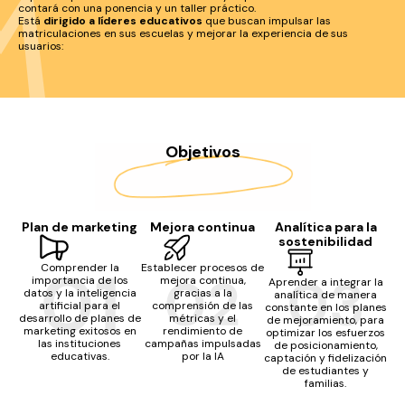
contará con una ponencia y un taller práctico.
Está
dirigido a líderes educativos
que buscan impulsar las
matriculaciones en sus escuelas y mejorar la experiencia de sus
usuarios:
Objetivos
Plan de marketing
Mejora continua
Analítica para la
sostenibilidad
Comprender la
Establecer procesos de
importancia de los
mejora continua,
Aprender a integrar la
datos y la inteligencia
gracias a la
analítica de manera
artificial para el
comprensión de las
constante en los planes
desarrollo de planes de
métricas y el
de mejoramiento, para
marketing exitosos en
rendimiento de
optimizar los esfuerzos
las instituciones
campañas impulsadas
de posicionamiento,
educativas.
por la IA
captación y fidelización
de estudiantes y
familias.