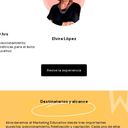
 hrs
Elvira López
posicionamiento:
métricas para el éxito
ucativo
Revive la experiencia
Destinatarios y alcance
Abordaremos el Marketing Educativo desde tres importantes
aspectos: posicionamiento, fidelización y captación. Cada uno de ellos